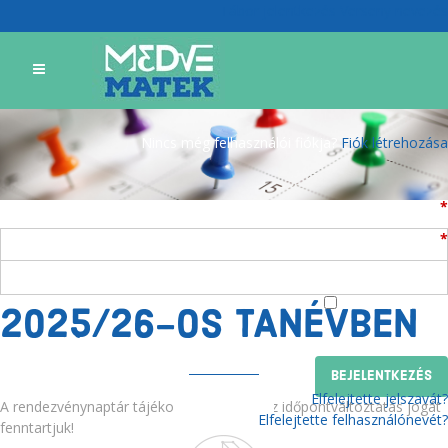
Tábor jelentkezés
Verseny nevezés
Bejelentkezés
Nincs még felhasználói fiókja?
Fiók létrehozása
Felhasználónév
*
Jelszó
*
RENDEZVÉNYEINK
A
Emlékezzen rám
2025/26-OS TANÉVBEN
Elfelejtette jelszavát?
A rendezvénynaptár tájékoztató jellegű, az időpontváltoztatás jogát
Elfelejtette felhasználónevét?
fenntartjuk!