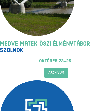
Medve Matek Őszi Élménytábor
Szolnok
október 23-26.
ARCHÍVUM