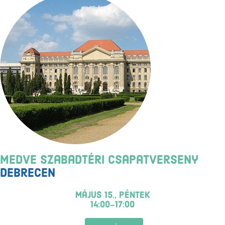
Medve Szabadtéri Csapatverseny
Debrecen
május 15., péntek
14:00-17:00