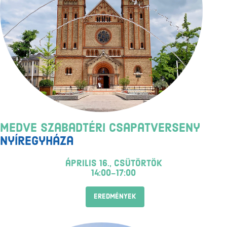
Medve Szabadtéri Csapatverseny
Nyíregyháza
április 16., csütörtök
14:00-17:00
EREDMÉNYEK