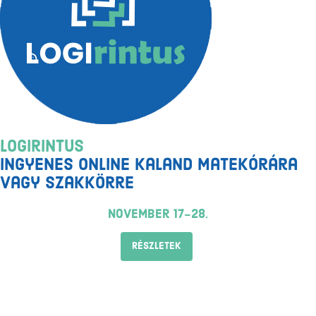
Logirintus
ingyenes online kaland matekórára
vagy szakkörre
november 17-28.
RÉSZLETEK