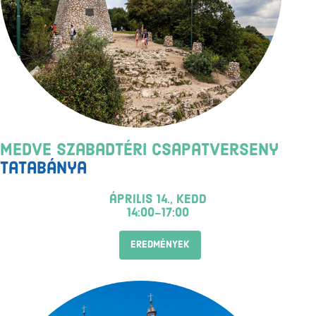
Medve Szabadtéri Csapatverseny
Tatabánya
április 14., kedd
14:00-17:00
EREDMÉNYEK