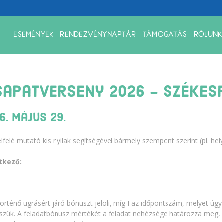
ESEMÉNYEK
RENDEZVÉNYNAPTÁR
TÁMOGATÁS
RÓLUNK
sapatverseny 2026 - Székes
. május 29.
elfelé mutató kis nyilak segítségével bármely szempont szerint (pl. he
tkező:
rténő ugrásért járó bónuszt jelöli, míg I az időpontszám, melyet úg
szük. A feladatbónusz mértékét a feladat nehézsége határozza meg,