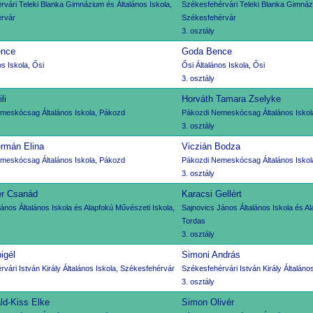
vári Teleki Blanka Gimnázium és Általános Iskola,
Székesfehérvári Teleki Blanka Gimnázi
rvár
Székesfehérvár
3. osztály
ence
Goda Bence
os Iskola, Ősi
Ősi Általános Iskola, Ősi
3. osztály
li
Horváth Tamara Zselyke
meskócsag Általános Iskola, Pákozd
Pákozdi Nemeskócsag Általános Iskol
3. osztály
rmán Elina
Viczián Bodza
meskócsag Általános Iskola, Pákozd
Pákozdi Nemeskócsag Általános Iskol
3. osztály
r Csanád
Karacsi Gellért
ános Általános Iskola és Alapfokú Művészeti Iskola,
Sajnovics János Általános Iskola és Al
Tordas
3. osztály
igél
Simoni András
vári István Király Általános Iskola, Székesfehérvár
Székesfehérvári István Király Általáno
3. osztály
ld-Kiss Elke
Simon Olivér