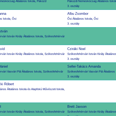
meskócsag Általános Iskola, Pákozd
Pákozdi Nemeskócsag Általános Iskol
3. osztály
anna
Albu Zsombor
os Iskola, Ősi
Ősi Általános Iskola, Ősi
3. osztály
stván
vári István Király Általános Iskola, Székesfehérvár
vid
Cziráki Noel
vári István Király Általános Iskola, Székesfehérvár
Székesfehérvári István Király Általáno
3. osztály
ániel
Sellei-Takács Amanda
vári Vasvári Pál Általános Iskola, Székesfehérvár
Székesfehérvári Vasvári Pál Általános
3. osztály
ki Róbert
ános Általános Iskola és Alapfokú Művészeti Iskola,
l
Brett Jaxson
vári István Király Általános Iskola, Székesfehérvár
Székesfehérvári István Király Általáno