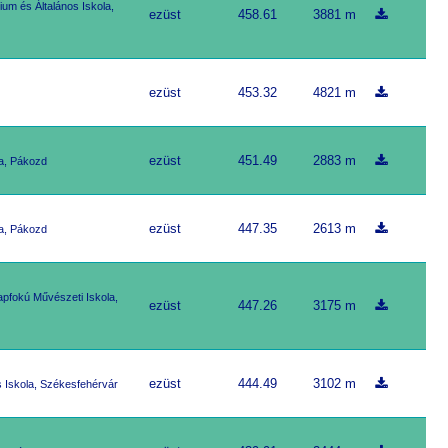
um és Általános Iskola,
ezüst
458.61
3881 m
ezüst
453.32
4821 m
ezüst
451.49
2883 m
a, Pákozd
ezüst
447.35
2613 m
a, Pákozd
apfokú Művészeti Iskola,
ezüst
447.26
3175 m
ezüst
444.49
3102 m
s Iskola, Székesfehérvár