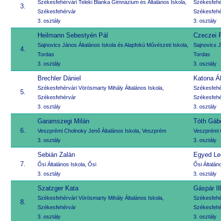
Székesfehérvári Teleki Blanka Gimnázium és Általános Iskola,
Székesfehér
3.
Székesfehérvár
Székesfehé
3. osztály
3. osztály
Heilmann Sebestyén Pál
Czeczei 
Sajnovics János Általános Iskola és Alapfokú Művészeti Iskola,
Sajnovics J
4.
Tordas
Tordas
3. osztály
3. osztály
Brechler Dániel
Katona Á
Székesfehérvári Vörösmarty Mihály Általános Iskola,
Székesfehér
5.
Székesfehérvár
Székesfehé
3. osztály
3. osztály
Garamszegi Milán
Tóth Gáb
6.
Veszprémi Cholnoky Jenő Általános Iskola, Veszprém
Veszprémi 
3. osztály
3. osztály
Sebián Zalán
Egyed Le
7.
Ősi Általános Iskola, Ősi
Ősi Általán
3. osztály
3. osztály
Szatzger Kata
Gáspár Il
Székesfehérvári Vörösmarty Mihály Általános Iskola,
Székesfehér
8.
Székesfehérvár
Székesfehé
3. osztály
3. osztály