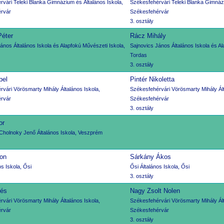
vári Teleki Blanka Gimnázium és Általános Iskola,
Székesfehérvári Teleki Blanka Gimnázi
rvár
Székesfehérvár
3. osztály
Péter
Rácz Mihály
ános Általános Iskola és Alapfokú Művészeti Iskola,
Sajnovics János Általános Iskola és Al
Tordas
3. osztály
bel
Pintér Nikoletta
vári Vörösmarty Mihály Általános Iskola,
Székesfehérvári Vörösmarty Mihály Ált
rvár
Székesfehérvár
3. osztály
or
Cholnoky Jenő Általános Iskola, Veszprém
on
Sárkány Ákos
os Iskola, Ősi
Ősi Általános Iskola, Ősi
3. osztály
lés
Nagy Zsolt Nolen
vári Vörösmarty Mihály Általános Iskola,
Székesfehérvári Vörösmarty Mihály Ált
rvár
Székesfehérvár
3. osztály