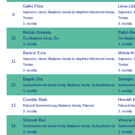
Galkó Flóra
Lévai Lili
Sajnovics János Általános Iskola és Alapfokú Művészeti Iskola,
Sajnovics J
9.
Tordas
Tordas
3. osztály
3. osztály
Rostás Amanda
Patkó Be
10.
Ősi Általános Iskola, Ősi
Ősi Általán
3. osztály
3. osztály
Barócsi Ezra
Molnár-Ko
Sajnovics János Általános Iskola és Alapfokú Művészeti Iskola,
Sajnovics J
11.
Tordas
Tordas
3. osztály
3. osztály
Bagoly Zita
Süveges 
12.
Székesfehérvári István Király Általános Iskola, Székesfehérvár
Székesfehér
3. osztály
3. osztály
Csordás Márk
Horváth M
13.
Pákozdi Nemeskócsag Általános Iskola, Pákozd
Pákozdi Ne
3. osztály
3. osztály
Stossek Bori
Viniczai 
14.
Székesfehérvári István Király Általános Iskola, Székesfehérvár
Székesfehér
3. osztály
3. osztály