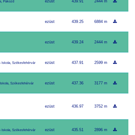
ezüst
439.91
2444 m
a, Pákozd
ezüst
439.25
6884 m
ezüst
439.24
2444 m
ezüst
437.91
2599 m
s Iskola, Székesfehérvár
ezüst
437.36
3177 m
 Iskola, Székesfehérvár
ezüst
436.97
3752 m
ezüst
435.51
2896 m
s Iskola, Székesfehérvár