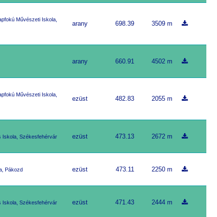
apfokú Művészeti Iskola,
arany
698.39
3509 m
arany
660.91
4502 m
apfokú Művészeti Iskola,
ezüst
482.83
2055 m
ezüst
473.13
2672 m
s Iskola, Székesfehérvár
ezüst
473.11
2250 m
a, Pákozd
ezüst
471.43
2444 m
s Iskola, Székesfehérvár