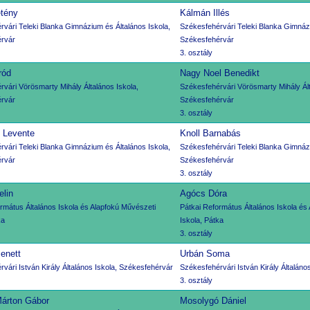
étény
Kálmán Illés
vári Teleki Blanka Gimnázium és Általános Iskola,
Székesfehérvári Teleki Blanka Gimnázi
rvár
Székesfehérvár
3. osztály
ród
Nagy Noel Benedikt
vári Vörösmarty Mihály Általános Iskola,
Székesfehérvári Vörösmarty Mihály Ált
rvár
Székesfehérvár
3. osztály
 Levente
Knoll Barnabás
vári Teleki Blanka Gimnázium és Általános Iskola,
Székesfehérvári Teleki Blanka Gimnázi
rvár
Székesfehérvár
3. osztály
lin
Agócs Dóra
rmátus Általános Iskola és Alapfokú Művészeti
Pátkai Református Általános Iskola és
ka
Iskola, Pátka
3. osztály
enett
Urbán Soma
vári István Király Általános Iskola, Székesfehérvár
Székesfehérvári István Király Általáno
3. osztály
Márton Gábor
Mosolygó Dániel