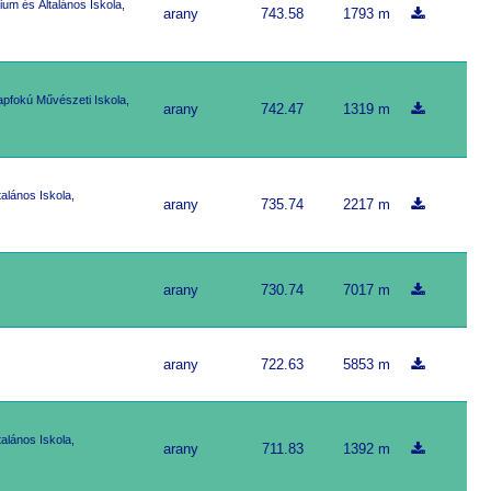
um és Általános Iskola,
arany
743.58
1793 m
apfokú Művészeti Iskola,
arany
742.47
1319 m
alános Iskola,
arany
735.74
2217 m
arany
730.74
7017 m
arany
722.63
5853 m
alános Iskola,
arany
711.83
1392 m