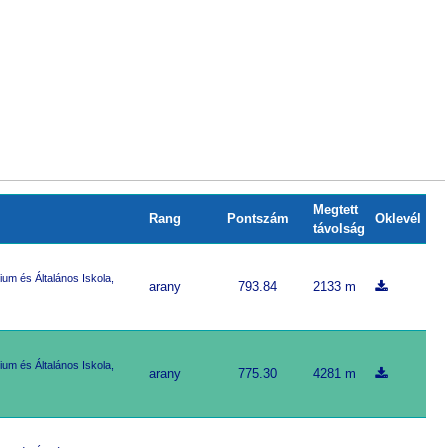
Megtett
Rang
Pontszám
Oklevél
távolság
um és Általános Iskola,
arany
793.84
2133 m
um és Általános Iskola,
arany
775.30
4281 m