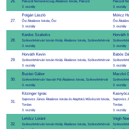
26.
Pákozdi Nemeskócsag Általános Iskola, Pákozd
Pákozdi Ne
3. osztály
3. osztály
Polgári László
Móricz H
27.
Ősi Általános Iskola, Ősi
Ősi Általán
3. osztály
3. osztály
Kardos Szabolcs
Horváth I
28.
Székesfehérvári István Király Általános Iskola, Székesfehérvár
Székesfehér
3. osztály
3. osztály
Horváth Kevin
Babós Dá
29.
Székesfehérvári István Király Általános Iskola, Székesfehérvár
Székesfehér
3. osztály
3. osztály
Buzási Gábor
Maczkó D
30.
Székesfehérvári Vasvári Pál Általános Iskola, Székesfehérvár
Székesfehér
3. osztály
3. osztály
Kitzinger Ignác
Kasnyócz
Sajnovics János Általános Iskola és Alapfokú Művészeti Iskola,
Sajnovics J
31.
Tordas
Tordas
3. osztály
3. osztály
Lehőcz Lóránt
Végh Noe
32.
Székesfehérvári István Király Általános Iskola, Székesfehérvár
Székesfehér