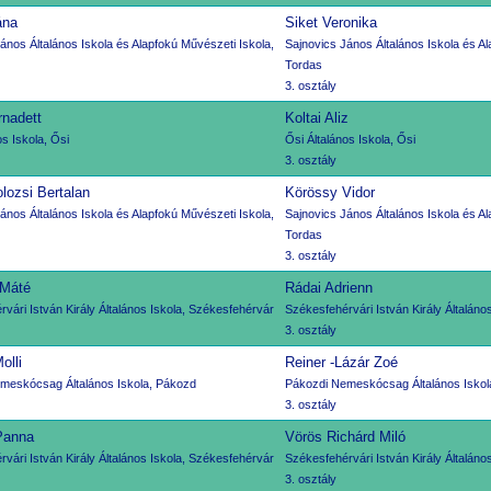
ána
Siket Veronika
ános Általános Iskola és Alapfokú Művészeti Iskola,
Sajnovics János Általános Iskola és Al
Tordas
3. osztály
rnadett
Koltai Aliz
os Iskola, Ősi
Ősi Általános Iskola, Ősi
3. osztály
lozsi Bertalan
Körössy Vidor
ános Általános Iskola és Alapfokú Művészeti Iskola,
Sajnovics János Általános Iskola és Al
Tordas
3. osztály
Máté
Rádai Adrienn
vári István Király Általános Iskola, Székesfehérvár
Székesfehérvári István Király Általáno
3. osztály
olli
Reiner -Lázár Zoé
meskócsag Általános Iskola, Pákozd
Pákozdi Nemeskócsag Általános Iskol
3. osztály
Panna
Vörös Richárd Miló
vári István Király Általános Iskola, Székesfehérvár
Székesfehérvári István Király Általáno
3. osztály