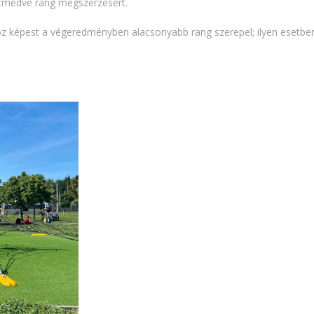
ntmedve rang megszerzésért.
nghoz képest a végeredményben alacsonyabb rang szerepel; ilyen esetb