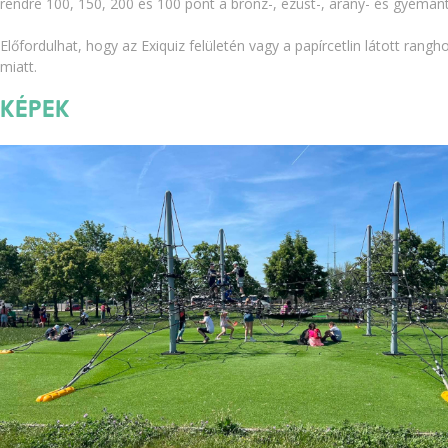
rendre 100, 150, 200 és 100 pont a bronz-, ezüst-, arany- és gyémá
Előfordulhat, hogy az Exiquiz felületén vagy a papírcetlin látott ra
miatt.
Képek