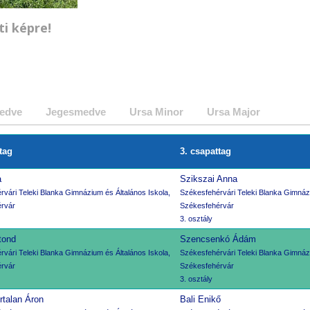
ti képre!
edve
Jegesmedve
Ursa Minor
Ursa Major
tag
3. csapattag
a
Szikszai Anna
vári Teleki Blanka Gimnázium és Általános Iskola,
Székesfehérvári Teleki Blanka Gimnázi
rvár
Székesfehérvár
3. osztály
tond
Szencsenkó Ádám
vári Teleki Blanka Gimnázium és Általános Iskola,
Székesfehérvári Teleki Blanka Gimnázi
rvár
Székesfehérvár
3. osztály
rtalan Áron
Bali Enikő