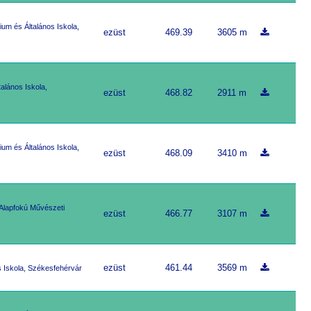
um és Általános Iskola,
ezüst
469.39
3605 m
alános Iskola,
ezüst
468.82
2911 m
um és Általános Iskola,
ezüst
468.09
3410 m
 Alapfokú Művészeti
ezüst
466.77
3107 m
ezüst
461.44
3569 m
s Iskola, Székesfehérvár