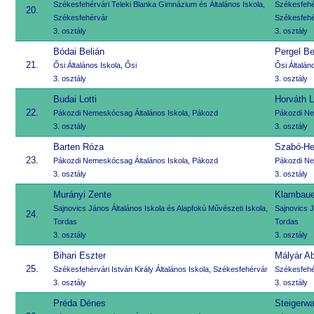
Székesfehérvári Teleki Blanka Gimnázium és Általános Iskola,
Székesfehér
20.
Székesfehérvár
Székesfehé
3. osztály
3. osztály
Bódai Belián
Pergel B
21.
Ősi Általános Iskola, Ősi
Ősi Általán
3. osztály
3. osztály
Budai Lotti
Horváth Li
22.
Pákozdi Nemeskócsag Általános Iskola, Pákozd
Pákozdi Ne
3. osztály
3. osztály
Barten Róza
Szabó-He
23.
Pákozdi Nemeskócsag Általános Iskola, Pákozd
Pákozdi Ne
3. osztály
3. osztály
Murányi Zente
Klambaue
Sajnovics János Általános Iskola és Alapfokú Művészeti Iskola,
Sajnovics J
24.
Tordas
Tordas
3. osztály
3. osztály
Bihari Eszter
Mályár Ab
25.
Székesfehérvári István Király Általános Iskola, Székesfehérvár
Székesfehér
3. osztály
3. osztály
Préda Dénes
Steigerwa