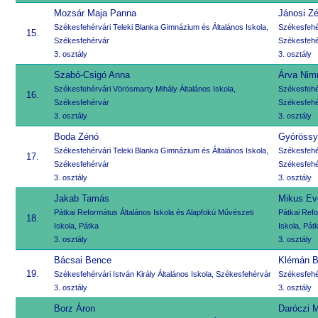
Mozsár Maja Panna
Jánosi Z
Székesfehérvári Teleki Blanka Gimnázium és Általános Iskola,
Székesfehér
15.
Székesfehérvár
Székesfehé
3. osztály
3. osztály
Szabó-Csigó Anna
Árva Nim
Székesfehérvári Vörösmarty Mihály Általános Iskola,
Székesfehér
16.
Székesfehérvár
Székesfehé
3. osztály
3. osztály
Boda Zénó
Gyórössy
Székesfehérvári Teleki Blanka Gimnázium és Általános Iskola,
Székesfehér
17.
Székesfehérvár
Székesfehé
3. osztály
3. osztály
Jakab Tamás
Mikus Eve
Pátkai Református Általános Iskola és Alapfokú Művészeti
Pátkai Refo
18.
Iskola, Pátka
Iskola, Pát
3. osztály
3. osztály
Bácsai Bence
Klémán B
19.
Székesfehérvári István Király Általános Iskola, Székesfehérvár
Székesfehér
3. osztály
3. osztály
Borz Áron
Daróczi 