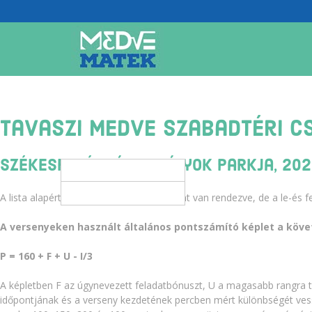
Tavaszi Medve Szabadtéri C
Székesfehérvár, Királyok parkja, 2026
A lista alapértelmezésben helyezés szerint van rendezve, de a le-és f
A versenyeken használt általános pontszámító képlet a köve
P = 160 + F + U - I/3
A képletben F az úgynevezett feladatbónuszt, U a magasabb rangra tö
időpontjának és a verseny kezdetének percben mért különbségét ves