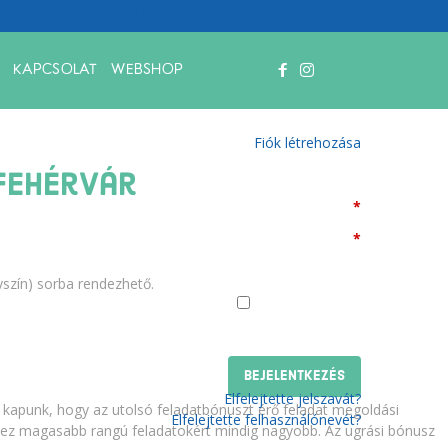
Tábor jelentkezés
Verseny nevezés
KAPCSOLAT
WEBSHOP
Bejelentkezés
Nincs még felhasználói fiókja?
Fiók létrehozása
fehérvár
Felhasználónév
*
Jelszó
*
lyszín) sorba rendezhető.
Emlékezzen rám
Elfelejtette jelszavát?
y kapunk, hogy az utolsó feladatbónuszt érő feladat megoldási
Elfelejtette felhasználónevét?
 ez magasabb rangú feladatokért mindig nagyobb. Az ugrási bónusz