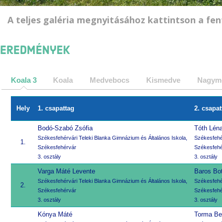
A teljes galéria megnyitásához kattintson a fen
Eredmények
Koala 3
Koala
Medvebocs
Kismedve
Nagym
Hely
1. csapattag
2. csapat
Bodó-Szabó Zsófia
Tóth Lén
Székesfehérvári Teleki Blanka Gimnázium és Általános Iskola,
Székesfehér
1.
Székesfehérvár
Székesfehé
3. osztály
3. osztály
Varga Máté Levente
Baros Bo
Székesfehérvári Teleki Blanka Gimnázium és Általános Iskola,
Székesfehér
2.
Székesfehérvár
Székesfehé
3. osztály
3. osztály
Kónya Máté
Torma Be