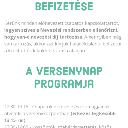
befizetése
Kérünk minden előnevezett csapatos kapcsolattartót,
legyen szíves a Nevezési rendszerben ellenőrizni,
hogy van-e nevezési díj tartozása
. Amennyiben még
van tartozás, akkor azt kérjük haladéktalanul befizetni
a kiállított és kiküldött számla alapján.
A versenynap
programja
12:30-13:15 - Csapatok érkezése és csomagjainak
átvétele a versenyközpontban
(érkezés legkésőbb
13:15-re!)
13:30-14:00 - Köszöntők, szabályismertetés, közös