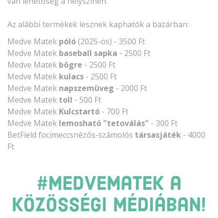
van lehetőség a helyszínen.
Az alábbi termékek lesznek kaphatók a bazárban:
Medve Matek
póló
(2025-ös) - 3500 Ft
Medve Matek
baseball sapka
- 2500 Ft
Medve Matek
bögre
- 2500 Ft
Medve Matek
kulacs
- 2500 Ft
Medve Matek
napszemüveg
- 2000 Ft
Medve Matek
toll
- 500 Ft
Medve Matek
Kulcstartó
- 700 Ft
Medve Matek
lemosható "tetoválás"
- 300 Ft
BetField focimeccsnézős-számolós
társasjáték
- 4000
Ft
#medvematek a
közösségi médiában!