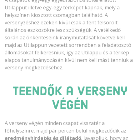
Utilapput illetve egy-egy térképet kapnak, mely a
helyszínen kiosztott csomagban található. A
versenyzéshez ezeken kívül csak a fent felsorolt
általános eszközökre lesz szükségük. A vetélkedő
során az önkénteseink iránymutatását követve kell
majd az Utilappun vezetett sorrendben a feladatosztó
állomásokat felkeresniük, így az Utilappu és a térkép
alapos tanulmányozásán kívül nem kell mást tenniük a
verseny megkezdéséhez.
Teendők a verseny
végén
A verseny végén minden csapat visszatér a
főhelyszínre, majd
pár percen belül megkezdődik az
eredményhirdetés és díjátadó
. Javasoljuk, hogy az