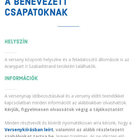
A BENEVEZETT
CSAPATOKNAK
HELYSZÍN
A verseny központi helyszíne és a feladatosztó állomások is az
Aranypart II Szabadstrand területén találhatók.
INFORMÁCIÓK
A versenynap időbeosztásával és a verseny előtti teendőkkel
kapcsolatban minden információt az alábbiakban olvashattok.
Kérjük, figyelmesen olvassátok végig a tájékoztatót!
Minden résztvevőt és kísérőt nyomatékosan arra kérünk, hogy a
Versenykiírásban leírt
, valamint az alább részletezett
szabályokat tartsa be
, legyen türelmes, és ne idézzen elő