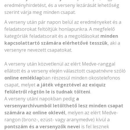
eredményhirdetést, és a verseny lezárását lehetőség
szerint várja meg minden csapat.
A verseny után pár napon belül az eredményeket és a
feladatsorokat feltöltjük honlapunkra. A megfelelő
kategóriák feladatsorait és a megoldásokat
minden
kapcsolattartó számára elérhetővé tesszük
, aki a
versenyre nevezett csapatokat.
A verseny után közvetlenül az elért Medve-ranggal
ellátott és a verseny elején választott csapatnévre szóló
online emléklap
ban részesül minden okostelefonos
csapat, melyet
a játék végeztével az exiquiz
felületről rögtön le is tudnak tölteni
.
A verseny utáni napokban pedig
a
versenyarchívumból letölthető lesz minden csapat
számára az online oklevél
, melyen az elért Medve-
rangon (bronz-, ezüst- vagy aranymedve) kívül a
pontszám és a versenyzők nevei
is fel lesznek