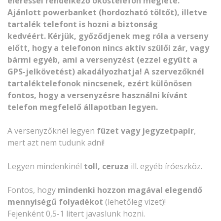
eléréssel rendelkező okostelefon megléte.
Ajánlott powerbanket (hordozható töltőt), illetve
tartalék telefont is hozni a biztonság
kedvéért. Kérjük, győződjenek meg róla a verseny
előtt, hogy a telefonon nincs aktív szülői zár, vagy
bármi egyéb, ami a versenyzést (ezzel együtt a
GPS-jelkövetést) akadályozhatja! A szervezőknél
tartaléktelefonok nincsenek, ezért különösen
fontos, hogy a versenyzésre használni kívánt
telefon megfelelő állapotban legyen.
A versenyzőknél legyen
füzet vagy jegyzetpapír
,
mert azt nem tudunk adni!
Legyen mindenkinél
toll, ceruza
ill. egyéb íróeszköz.
Fontos, hogy
mindenki hozzon magával elegendő
mennyiségű folyadékot
(lehetőleg vizet)!
Fejenként 0,5-1 litert javaslunk hozni.