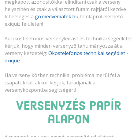
megkapott azonosítókkal elindítani csak a verseny
helyszínén és csak a választott futam rajtjától kezdve
lehetséges a
go.medvematek.hu
honlapról elérhető
exiquiz felületen!
Az okostelefonos versenyleírást és technikai segédletet
kérjük, hogy minden versenyző tanulmányozza át a
verseny kezdetéig:
Okostelefonos technikai segédlet -
exiquiz
.
Ha verseny közben technikai probléma merül fel a
csapatoknál, akkor kérjük, fáradjanak a
versenyközpontba segítségért!
Versenyzés papír
alapon
A csapatok egy-egy egyedi azonosítóval ellátott