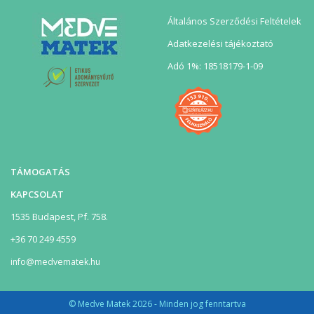
Általános Szerződési Feltételek
Adatkezelési tájékoztató
Adó 1%: 18518179-1-09
TÁMOGATÁS
KAPCSOLAT
1535 Budapest, Pf. 758.
+36 70 249 4559
info@medvematek.hu
© Medve Matek 2026 - Minden jog fenntartva