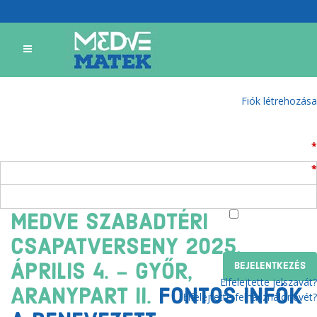
Tábor jelentkezés
Verseny nevezés
Bejelentkezés
Nincs még felhasználói fiókja?
Fiók létrehozása
Felhasználónév
*
Jelszó
*
Emlékezzen rám
MEDVE SZABADTÉRI
CSAPATVERSENY 2025.
ÁPRILIS 4. - GYŐR,
Elfelejtette jelszavát?
ARANYPART II.
FONTOS INFÓK
Elfelejtette felhasználónevét?