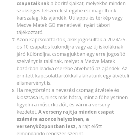
csapataiknak
a borítékjaikat, melyekbe minden
szükséges felszerelést egybe csomagoltunk:
karszalag, kis ajándék, Utilappu és térkép vagy
Medve Matek GO menetlevél, nyári tábori
tájékoztató.
Azon kapcsolattartók, akik jogosultak a 2024/25-
ös 10 csapatos különdíjra vagy az új iskoláknak
járó különdíjra, csomagjukban egy erre jogosító
szelvényt is találnak, melyet a Medve Matek
bazárban leadva cserébe átvehető az ajándék. Az
érintett kapcsolattartókkal aláíratunk egy átvételi
elismervényt is.
Ha megtörtént a nevezési csomag átvétele és
kiosztása is, nincs más hátra, mint a főhelyszínen
figyelni a műsorközlőt, és várni a verseny
kezdetét.
A verseny rajtja minden csapat
számára azonos helyszínen, a
versenyközpontban lesz,
a rajt előtt
elmondandó rendszer szerint.