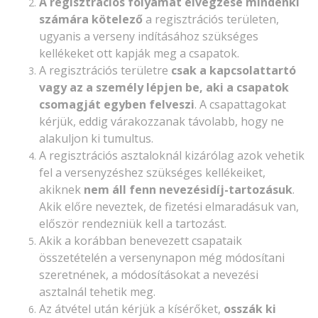
A regisztrációs folyamat elvégzése mindenki
számára kötelező
a regisztrációs területen,
ugyanis a verseny indításához szükséges
kellékeket ott kapják meg a csapatok.
A regisztrációs területre
csak a kapcsolattartó
vagy az a személy lépjen be, aki a csapatok
csomagját egyben felveszi
. A csapattagokat
kérjük, eddig várakozzanak távolabb, hogy ne
alakuljon ki tumultus.
A regisztrációs asztaloknál kizárólag azok vehetik
fel a versenyzéshez szükséges kellékeiket,
akiknek
nem áll fenn nevezésidíj-tartozásuk
.
Akik előre neveztek, de fizetési elmaradásuk van,
először rendezniük kell a tartozást.
Akik a korábban benevezett csapataik
összetételén a versenynapon még módosítani
szeretnének, a módosításokat a nevezési
asztalnál tehetik meg.
Az átvétel után kérjük a kísérőket,
osszák ki