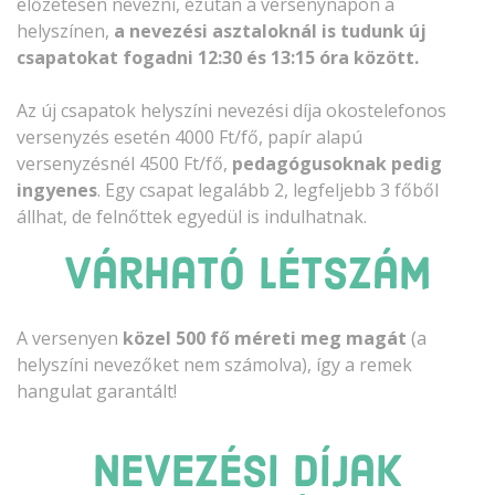
előzetesen nevezni, ezután a versenynapon a
helyszínen,
a nevezési asztaloknál is tudunk új
csapatokat fogadni
12:30 és 13:15 óra között.
Az új csapatok helyszíni nevezési díja okostelefonos
versenyzés esetén 4000 Ft/fő, papír alapú
versenyzésnél 4500 Ft/fő,
pedagógusoknak pedig
ingyenes
. Egy csapat legalább 2, legfeljebb 3 főből
állhat, de felnőttek egyedül is indulhatnak.
Várható létszám
A versenyen
közel 500 fő méreti meg magát
(a
helyszíni nevezőket nem számolva), így a remek
hangulat garantált!
Nevezési díjak