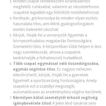
Minden csapat rendelkezzen kiránduláshoz
megfelelő ruházattal, valamint az okostelefonos
csapatok legalább egy feltöltött mobiltelefonnal.
Kerékpár, görkorcsolya és minden olyan eszköz
használata tilos, ami élénk gyalogosforgalom
esetén balesetet okozhat.
Kérjük, hívják fel a versenyzők figyelmét a
környezettudatos magatartás fontosságára.
Szemetelni tilos. A központban több helyen is lesz
nagy szemeteszsák, ahova a csapatok
bedobhatják a felhalmozott hulladékot.
Több csapat egymással való összedolgozása,
egymás segítése tilos
. Ez nagyon nehezen
ellenőrizhető, kérjük, hívják fel a gyerekek
figyelmét a sportszerűség fontosságára. Amely
csapatok ezt a szabályt megszegik,
automatikusan az eredménylista végére kerülnek.
Bármilyen külső személytől érkező segítség
igénybevétele tilos!
A jelen lévő tanárok sem