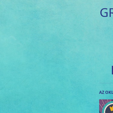
G
AZ OKL