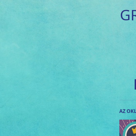
G
AZ OKL