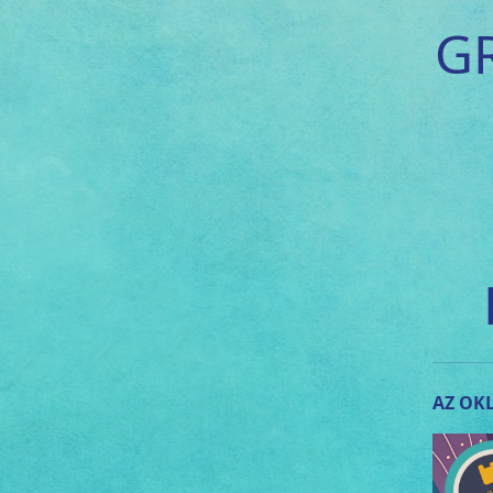
G
AZ OKL