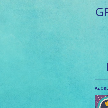
G
AZ OKL