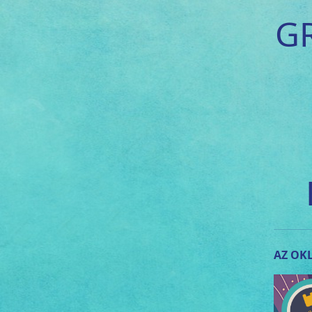
G
AZ OKL