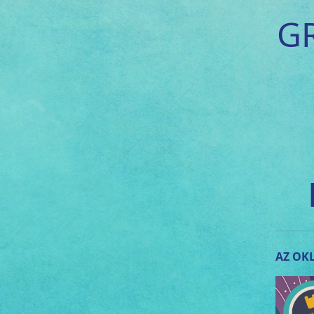
G
AZ OKL