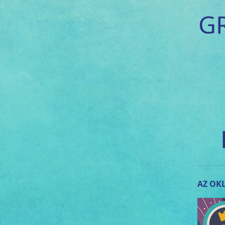
G
AZ OKL