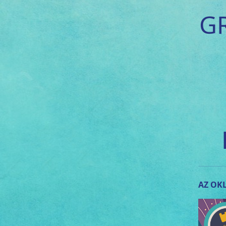
G
AZ OKL