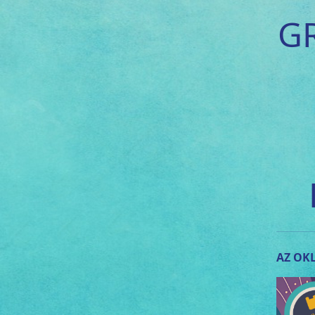
G
AZ OKL