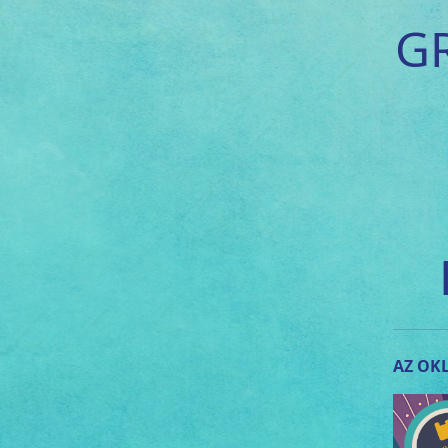
G
AZ OKL