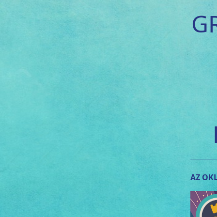
G
AZ OKL