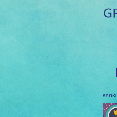
G
AZ OKL