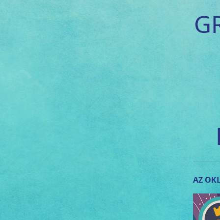
G
AZ OKL