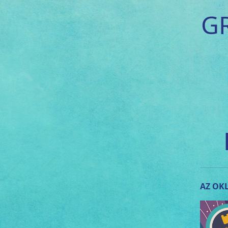
G
AZ OKL