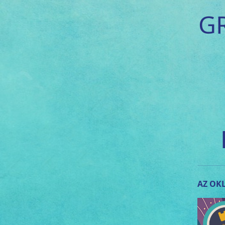
G
AZ OKL