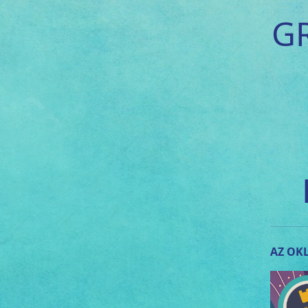
G
AZ OKL