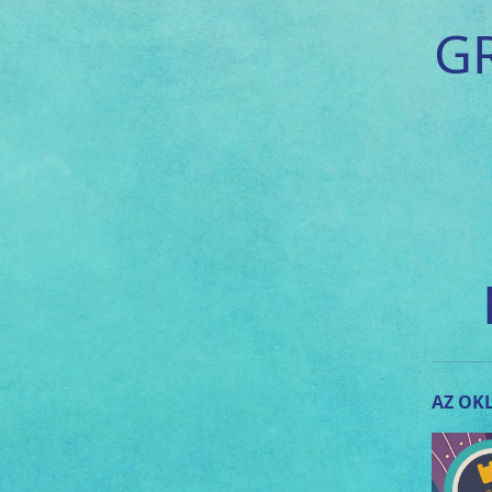
G
AZ OKL