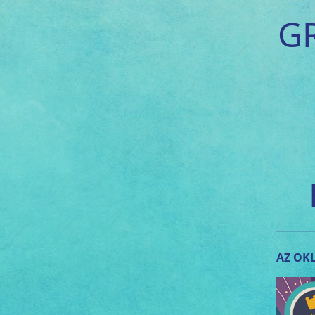
G
AZ OKL