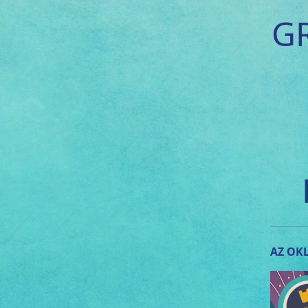
G
AZ OKL