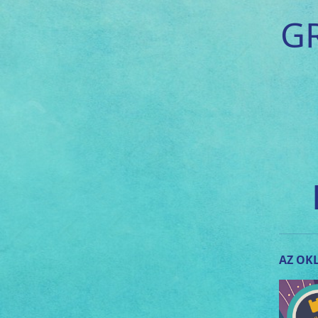
G
AZ OKL