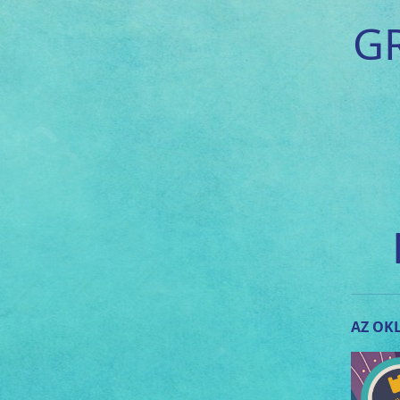
G
AZ OKL