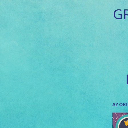
G
AZ OKL