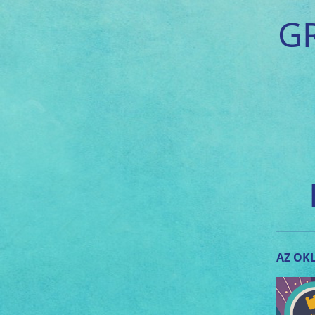
G
AZ OKL