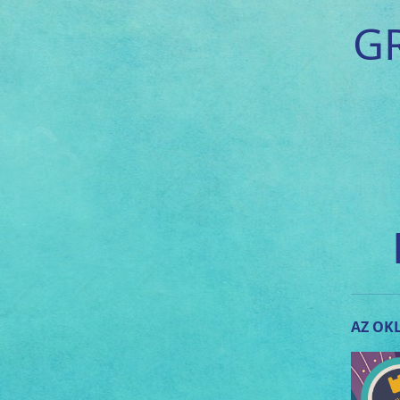
G
AZ OKL