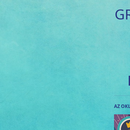
G
AZ OKL