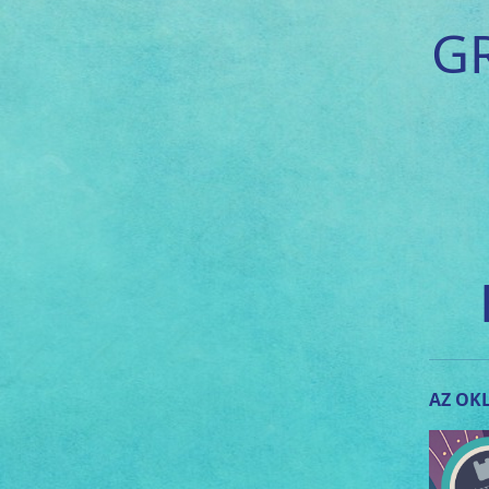
G
AZ OKL