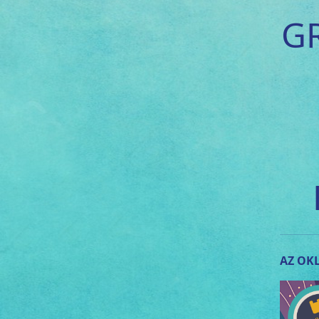
G
AZ OKL